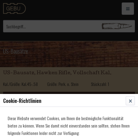
US-Bausätze
US-Bausatz, Hawken Rifle, Vollschaft Kal.
Kal./Größe: Kal.45-.58
Größe: Perk. o. Stein
Stückzahl: 1
2.300,00 € *
Cookie-Richtlinien
US-Bausatz, Hawken Rifle, Vollschaft, links, Kal.
Diese Website verwendet Cookies, um Ihnen die bestmögliche Funktionalität
Kal./Größe: Kal.45-.58
Größe: Perk. o. Stein
Stückzahl: 1
bieten zu können. Wenn Sie damit nicht einverstanden sein sollten, stehen Ihnen
folgende Funktionen leider nicht zur Verfügung:
2.300,00 € *