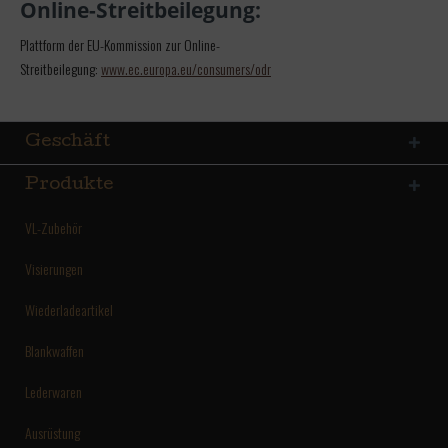
Online-Streitbeilegung:
Plattform der EU-Kommission zur Online-
Streitbeilegung:
www.ec.europa.eu/consumers/odr
Geschäft
Produkte
VL-Zubehör
Visierungen
Wiederladeartikel
Blankwaffen
Lederwaren
Ausrüstung