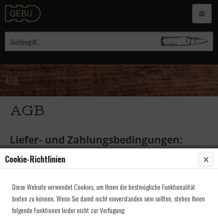
AGB
AGB
Liefer- und Zahlungsbedingungen:
Cookie-Richtlinien
Erwerbsberechtigung:
Vorderladerwaffen und Zündhütchen sind, soweit nicht anders erwähnt, frei ab 18
Diese Website verwendet Cookies, um Ihnen die bestmögliche Funktionalität
Jahren. (Bitte Altersnachweis einsenden). Patronenwaffen und Munition sowie
bieten zu können. Wenn Sie damit nicht einverstanden sein sollten, stehen Ihnen
Schwarzpulver und NC-Pulver werden nur gegen Vorlage der Original EWB
folgende Funktionen leider nicht zur Verfügung:
geliefert.