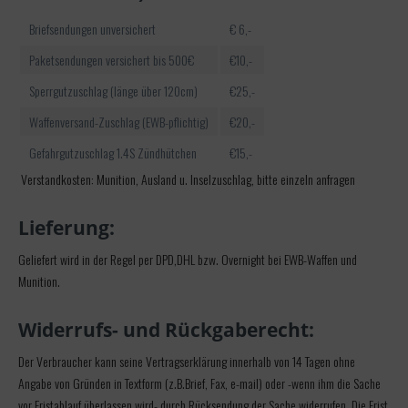
Briefsendungen unversichert
€ 6,-
Paketsendungen versichert bis 500€
€10,-
Sperrgutzuschlag (länge über 120cm)
€25,-
Waffenversand-Zuschlag (EWB-pflichtig)
€20,-
Gefahrgutzuschlag 1.4S Zündhütchen
€15,-
Verstandkosten: Munition, Ausland u. Inselzuschlag, bitte einzeln anfragen
Lieferung:
Geliefert wird in der Regel per DPD,DHL bzw. Overnight bei EWB-Waffen und
Munition.
Widerrufs- und Rückgaberecht:
Der Verbraucher kann seine Vertragserklärung innerhalb von 14 Tagen ohne
Angabe von Gründen in Textform (z.B.Brief, Fax, e-mail) oder -wenn ihm die Sache
vor Fristablauf überlassen wird- durch Rücksendung der Sache widerrufen. Die Frist