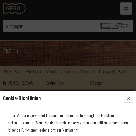
Pistolen
Ped.VL-Pistole, Mod. Charles Moore, Target, Kal.
Kal./Größe: .36/.45
Größe: Perk
Stückzahl: 1
875,00 € *
Cookie-Richtlinien
Ped.VL-Pistole, Mod. Charles Moore, Target, Kal.
Diese Website verwendet Cookies, um Ihnen die bestmögliche Funktionalität
Kal./Größe: .45/.44 glatt
Größe: Steinschloß
Stückzahl: 1
bieten zu können. Wenn Sie damit nicht einverstanden sein sollten, stehen Ihnen
folgende Funktionen leider nicht zur Verfügung:
945,00 € *