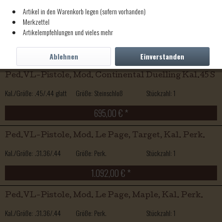
Artikel in den Warenkorb legen (sofern vorhanden)
Ped.VL-Pistole, Mod. Continental Duelling Kal.45 P
Merkzettel
Artikelempfehlungen und vieles mehr
Kal./Größe: .45
Größe: Perk
Stückzahl: 1
599,00 € *
Ablehnen
Einverstanden
Ped.VL-Pistole, Mod. Continental Duelling Kal.45 S
Kal./Größe: .45/.44 glatt
Größe: Steinschloß
Stückzahl: 1
695,00 € *
Ped.VL-Pistole, Mod. Le Page, Target, Kal. Perk.
Kal./Größe: .31.36/.44
Größe: Perk.
Stückzahl: 1
1.092,00 € *
Ped.VL-Pistole, Mod. Le Page, Maple, Kal. Perk.
Kal./Größe: .31.36/.44
Größe: Perk.
Stückzahl: 1