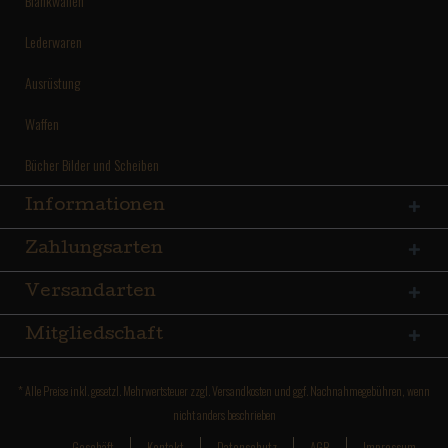
Blankwaffen
Lederwaren
Ausrüstung
Waffen
Bücher Bilder und Scheiben
Informationen
Zahlungsarten
Versandarten
Mitgliedschaft
* Alle Preise inkl. gesetzl. Mehrwertsteuer zzgl.
Versandkosten
und ggf. Nachnahmegebühren, wenn
nicht anders beschrieben
Geschäft
Kontakt
Datenschutz
AGB
Impressum