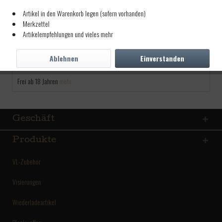
Artikel-Nr.:
7600550
Artikel in den Warenkorb legen (sofern vorhanden)
998,00 € *
Merkzettel
inkl. MwSt.
zzgl. Versandkosten
Artikelempfehlungen und vieles mehr
Lieferzeit ca. 5 Tage
Ablehnen
Einverstanden
Beschreibung
Frei ab 18 Jahren
mehr
Geschäft
Produkte
VL-Zubehör
Visierungen
Wiederladeartikel