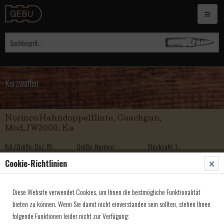
Kurzwaffen
Norinco Hahndoppelflinte, Coachgun,
Mod.JW2000, Ka
Kal./Größe: Dez.70
Größe: Norinco
Stückzahl: 1
Cookie-Richtlinien
569,00 € *
Pedersoli HDF, Coach Gun, Mod.Colt 1878 Wyatt
Diese Website verwendet Cookies, um Ihnen die bestmögliche Funktionalität
Earp
bieten zu können. Wenn Sie damit nicht einverstanden sein sollten, stehen Ihnen
folgende Funktionen leider nicht zur Verfügung:
Kal./Größe: Dez.76
Größe: Pedersoli
Stückzahl: 1