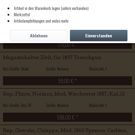
1.640,00 € *
Artikel in den Warenkorb legen (sofern vorhanden)
Merkzettel
Artikelempfehlungen und vieles mehr
Rep. Flinte, Norinco, Mod. Winchester 1897, Kal.12
Kal./Größe: Dez.70
Größe: Norinco
Stückzahl: 1
Ablehnen
Einverstanden
719,00 € *
Magazinhalter Zivil, für 1897 Trenchgun
Kal./Größe: Stahl
Größe: Norinco
Stückzahl: 1
59,00 € *
Rep. Flinte, Norinco, Mod. Winchester 1887, Kal.12
Kal./Größe: Dez.70
Größe: Norinco
Stückzahl: 1
598,00 € *
Rep. Gewehr, Chiappa, Mod. 1860 Spencer Carbine,