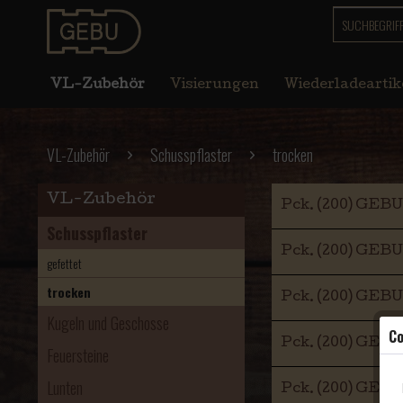
VL-Zubehör
Visierungen
Wiederladeartik
VL-Zubehör
Schusspflaster
trocken
VL-Zubehör
Pck. (200) GEBU
Schusspflaster
Pck. (200) GEBU
gefettet
trocken
Pck. (200) GEBU
Kugeln und Geschosse
Co
Pck. (200) GEBU
Feuersteine
Lunten
Pck. (200) GEBU