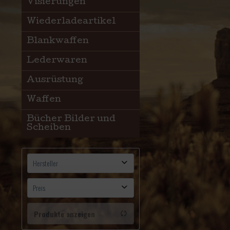
Visierungen
Wiederladeartikel
Blankwaffen
Lederwaren
Ausrüstung
Waffen
Bücher Bilder und
Scheiben
Hersteller
-
Preis
Produkte anzeigen
von
10,00 €
bis
13,50 €