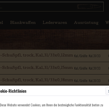
el
Blankwaffen
Lederwaren
Ausrüstung
W
Kal./Größe: Kal.31/33
-Schußpfl. trock. Kal.31/33x0,12mm
Kal./Größe: Kal.31/33
-Schußpfl. trock. Kal.31/33x0,15mm
Kal./Größe: Kal.31/33
-Schußpfl. trock. Kal.31/33x0,18mm
okie-Richtlinien
Kal./Größe: Kal.31/33
-Schußpfl. trock. Kal.31/33x0,20mm
Diese Website verwendet Cookies, um Ihnen die bestmögliche Funktionalität bieten zu
Kal./Größe: Kal.31/33
-Schußpfl. trock. Kal.31/33x0,25mm