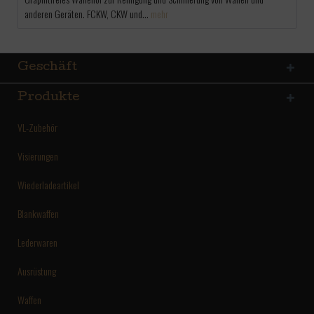
anderen Geräten. FCKW, CKW und...
mehr
Geschäft
Produkte
VL-Zubehör
Visierungen
Wiederladeartikel
Blankwaffen
Lederwaren
Ausrüstung
Waffen