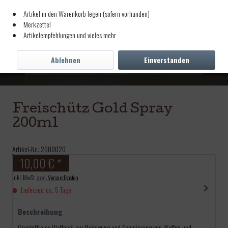
Artikel in den Warenkorb legen (sofern vorhanden)
Merkzettel
Artikelempfehlungen und vieles mehr
Ablehnen
Einverstanden
Freischütz Gold Spray
200ml
Artikel-Nr.:
2600020
10,00 € *
inkl. MwSt.
zzgl. Versandkosten
Lieferzeit ca. 5 Tage
Beschreibung
Graphitfreies Waffenöl zur Reinigung und Schmierung von Waffen und