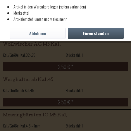
Artikel in den Warenkorb legen (sofern vorhanden)
Haarbürsten AG M5 Kal.
Merkzettel
Artikelempfehlungen und vieles mehr
Kal./Größe: Kal.32-.75
Stückzahl: 1
2,50 € *
Ablehnen
Einverstanden
Wollwischer AG M5 Kal.
Kal./Größe: Kal.32-.75
Stückzahl: 1
2,50 € *
Werghalter ab Kal.45
Kal./Größe: ab Kal.45
Stückzahl: 1
2,50 € *
Messingbürsten IG M5 Kal.
Kal./Größe: Kal.4,5 - 7mm
Stückzahl: 1