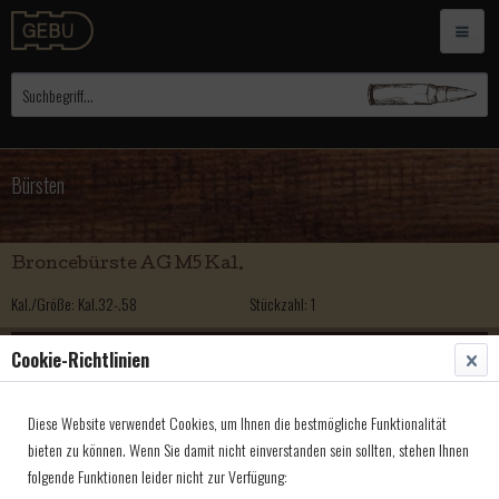
Bürsten
Broncebürste AG M5 Kal.
Kal./Größe: Kal.32-.58
Stückzahl: 1
2,50 € *
Cookie-Richtlinien
Messingbürsten AG M5 Kal.
Diese Website verwendet Cookies, um Ihnen die bestmögliche Funktionalität
Kal./Größe: Kal.32-.69
Stückzahl: 1
bieten zu können. Wenn Sie damit nicht einverstanden sein sollten, stehen Ihnen
folgende Funktionen leider nicht zur Verfügung:
2,50 € *