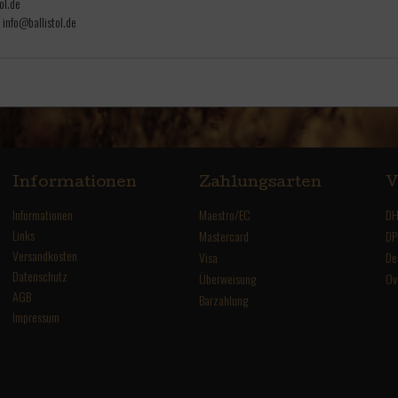
ol.de
 info@ballistol.de
Informationen
Zahlungsarten
V
Informationen
Maestro/EC
DH
Links
Mastercard
DP
Versandkosten
Visa
De
Datenschutz
Überweisung
Ov
AGB
Barzahlung
Impressum