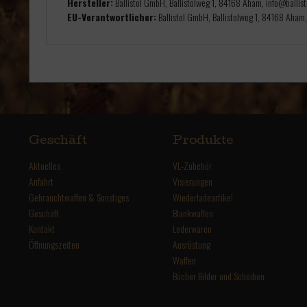
Hersteller:
Ballistol GmbH, Ballistolweg 1, 84168 Aham, info@ballist
EU-Verantwortlicher:
Ballistol GmbH, Ballistolweg 1, 84168 Aham,
Geschäft
Produkte
Aktuelles
VL-Zubehör
Anfahrt
Visierungen
Gebrauchtwaffen & Sonstiges
Wiederladeartikel
Geschäft
Blankwaffen
Kontakt
Lederwaren
Öffnungszeiten
Ausrüstung
Waffen
Bücher Bilder und Scheiben