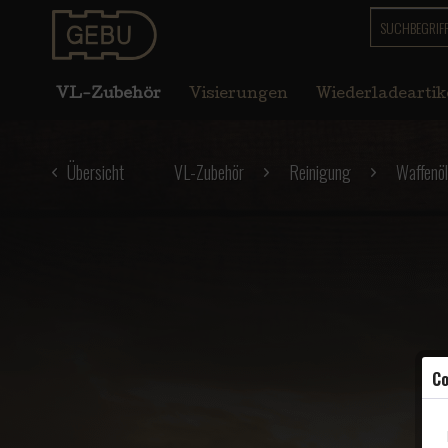
VL-Zubehör
Visierungen
Wiederladeartik
Übersicht
VL-Zubehör
Reinigung
Waffenö
Co