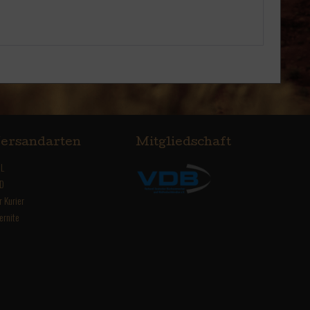
ersandarten
Mitgliedschaft
L
D
r Kurier
ernite