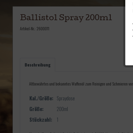
Ballistol Spray 200ml
Artikel-Nr.:
2600011
Beschreibung
Altbewährtes und bekanntes Waffenöl zum Reinigen und Schmieren von 
Kal./Größe:
Spraydose
Größe:
200ml
Stückzahl:
1