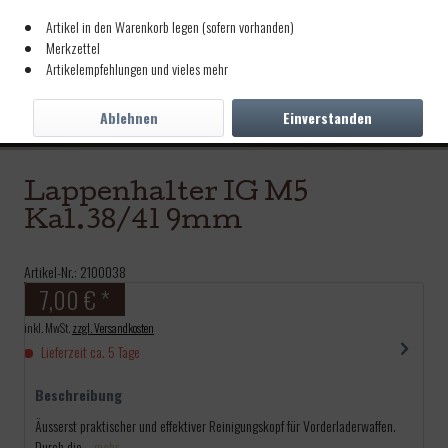
Artikel in den Warenkorb legen (sofern vorhanden)
Merkzettel
Artikelempfehlungen und vieles mehr
Ablehnen
Einverstanden
Lappenhalter IG M5
Kal.38/41 9mm
Artikel-Nr.:
2100038
7,00 € *
inkl. MwSt.
zzgl. Versandkosten
Lieferzeit ca. 5 Tage
Beschreibung
Äusserst praktischer und effektiver Reinigungskopf für Vorderladerwaffen.
Durch die...
mehr