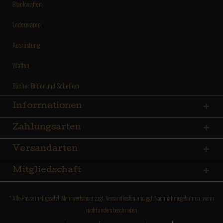
Blankwaffen
Lederwaren
Ausrüstung
Waffen
Bücher Bilder und Scheiben
Informationen
Zahlungsarten
Versandarten
Mitgliedschaft
* Alle Preise inkl. gesetzl. Mehrwertsteuer zzgl.
Versandkosten
und ggf. Nachnahmegebühren, wenn
nicht anders beschrieben