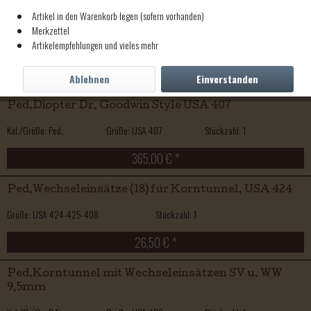
Artikel in den Warenkorb legen (sofern vorhanden)
Ped.Diopter Soule Type 4", Höhe u. Seite USA 406
Merkzettel
Artikelempfehlungen und vieles mehr
Kal./Größe: Ped.
Größe: USA 406
Stückzahl: 1
399,00 € *
Ablehnen
Einverstanden
Ped.Diopter Dr. Goodwin Style USA 407
Kal./Größe: Ped.
Größe: USA 407
Stückzahl: 1
365,00 € *
Ped.Wechseleinsätze (18) für Korntunnel, USA 424
Größe: USA 424-425-408
Stückzahl: 1
26,50 € *
Ped.Korntunnel mit Wechseleinsätzen SV u. WW
9,5mm