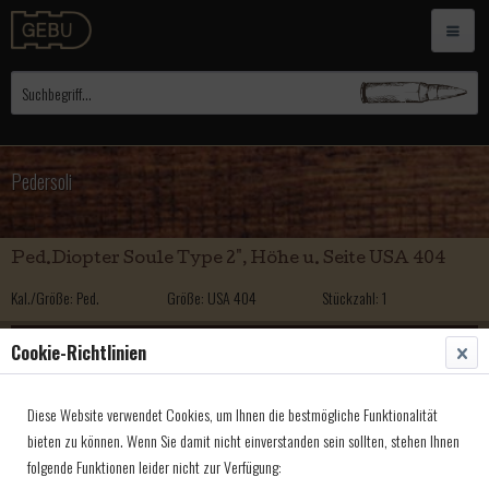
Pedersoli
Ped.Diopter Soule Type 2", Höhe u. Seite USA 404
Kal./Größe: Ped.
Größe: USA 404
Stückzahl: 1
355,00 € *
Cookie-Richtlinien
Ped.Diopter Soule Type 3", Höhe u. Seite USA 405
Diese Website verwendet Cookies, um Ihnen die bestmögliche Funktionalität
Kal./Größe: Ped.
Größe: USA 405
Stückzahl: 1
bieten zu können. Wenn Sie damit nicht einverstanden sein sollten, stehen Ihnen
folgende Funktionen leider nicht zur Verfügung:
369,00 € *