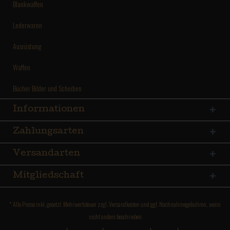
Blankwaffen
Lederwaren
Ausrüstung
Waffen
Bücher Bilder und Scheiben
Informationen
Zahlungsarten
Versandarten
Mitgliedschaft
* Alle Preise inkl. gesetzl. Mehrwertsteuer zzgl.
Versandkosten
und ggf. Nachnahmegebühren, wenn
nicht anders beschrieben