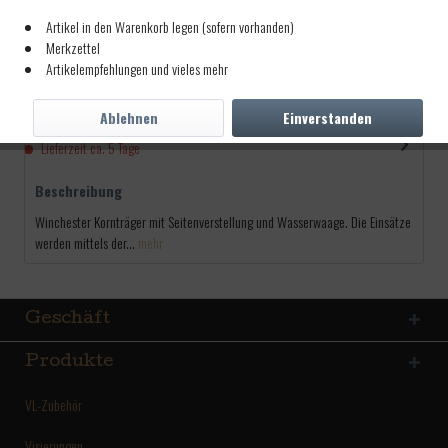
Seitenverstellung u.
Artikel in den Warenkorb legen (sofern vorhanden)
Wasserwaa
Merkzettel
Artikel-Nr.:
4100118
Artikelempfehlungen und vieles mehr
665,00 € *
Ablehnen
Einverstanden
inkl. MwSt.
zzgl. Versandkosten
Lieferzeit ca. 5 Tage
Beschreibung
Winchester Kornträger mit Seitenverstellung und Wasserwaage. Die Einsätze
werden mittels der...
mehr
Geschäft
Produkte
VL-Zubehör
Visierungen