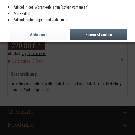
Artikel in den Warenkorb legen (sofern vorhanden)
MVA Extra Dioptersockel
Merkzettel
Artikelempfehlungen und vieles mehr
Ablehnen
Einverstanden
Artikel-Nr.:
4000340
220,00 € *
inkl. MwSt.
zzgl. Versandkosten
Lieferzeit ca. 5 Tage
Beschreibung
Für viele verschiedene Waffen lieferbare Dioptersockel. Bitte bei Bestellung
genauen Waffentyp...
mehr
Geschäft
Produkte