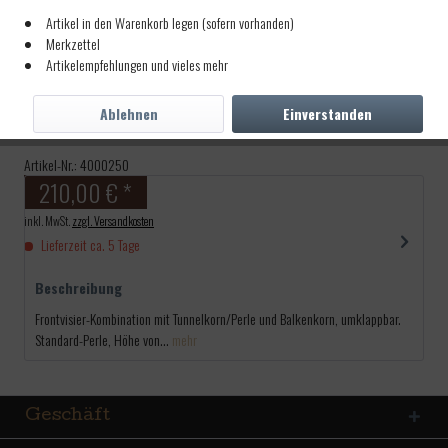
Artikel in den Warenkorb legen (sofern vorhanden)
Merkzettel
Artikelempfehlungen und vieles mehr
MVA Klappkorn, Balken &
Tunnel mit Perle, Standard
Ablehnen
Einverstanden
Artikel-Nr.:
4000250
210,00 € *
inkl. MwSt.
zzgl. Versandkosten
Lieferzeit ca. 5 Tage
Beschreibung
Frontvisier-Kombination mit Tunnelkorn/Perle und Balkenkorn, umklappbar.
Standard-Perle, Höhe von...
mehr
Geschäft