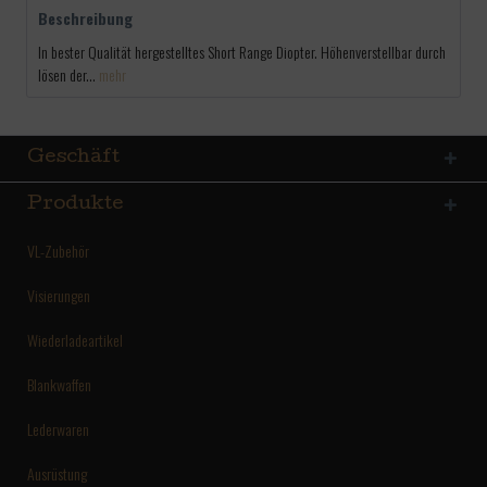
Beschreibung
In bester Qualität hergestelltes Short Range Diopter. Höhenverstellbar durch
lösen der...
mehr
Geschäft
Produkte
VL-Zubehör
Visierungen
Wiederladeartikel
Blankwaffen
Lederwaren
Ausrüstung