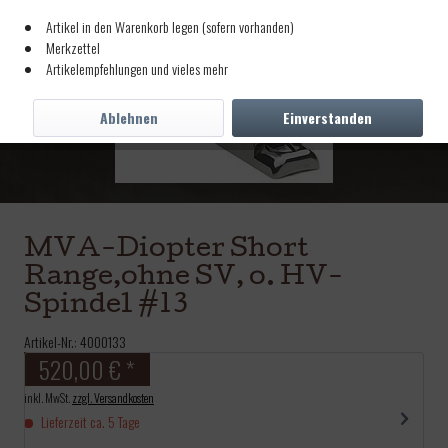
Artikel in den Warenkorb legen (sofern vorhanden)
Merkzettel
Artikelempfehlungen und vieles mehr
Ablehnen
Einverstanden
MVA-Diopter Short
Range,ohne SV, o. HV-
Spindel #13
Artikel-Nr.:
4000133
520,00 € *
inkl. MwSt.
zzgl. Versandkosten
Lieferzeit ca. 5 Tage