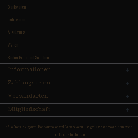
Blankwaffen
Lederwaren
Ausrüstung
Waffen
Bücher Bilder und Scheiben
Informationen
Zahlungsarten
Versandarten
Mitgliedschaft
* Alle Preise inkl. gesetzl. Mehrwertsteuer zzgl.
Versandkosten
und ggf. Nachnahmegebühren, wenn
nicht anders beschrieben