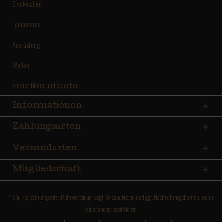
Blankwaffen
Lederwaren
Ausrüstung
Waffen
Bücher Bilder und Scheiben
Informationen
Zahlungsarten
Versandarten
Mitgliedschaft
* Alle Preise inkl. gesetzl. Mehrwertsteuer zzgl.
Versandkosten
und ggf. Nachnahmegebühren, wenn
nicht anders beschrieben