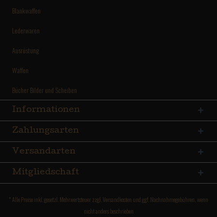
Blankwaffen
Lederwaren
Ausrüstung
Waffen
Bücher Bilder und Scheiben
Informationen
Zahlungsarten
Versandarten
Mitgliedschaft
* Alle Preise inkl. gesetzl. Mehrwertsteuer zzgl.
Versandkosten
und ggf. Nachnahmegebühren, wenn
nicht anders beschrieben