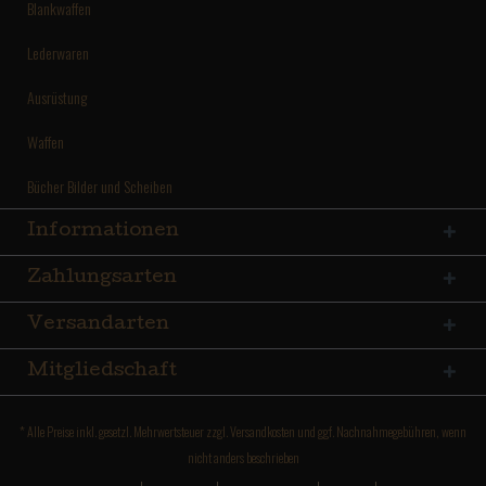
Blankwaffen
Lederwaren
Ausrüstung
Waffen
Bücher Bilder und Scheiben
Informationen
Zahlungsarten
Versandarten
Mitgliedschaft
* Alle Preise inkl. gesetzl. Mehrwertsteuer zzgl.
Versandkosten
und ggf. Nachnahmegebühren, wenn
nicht anders beschrieben