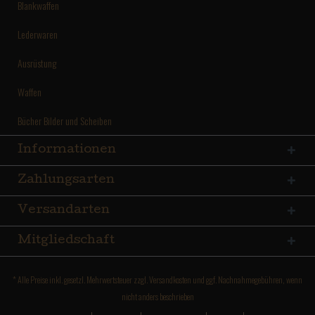
Blankwaffen
Lederwaren
Ausrüstung
Waffen
Bücher Bilder und Scheiben
Informationen
Zahlungsarten
Versandarten
Mitgliedschaft
* Alle Preise inkl. gesetzl. Mehrwertsteuer zzgl.
Versandkosten
und ggf. Nachnahmegebühren, wenn
nicht anders beschrieben