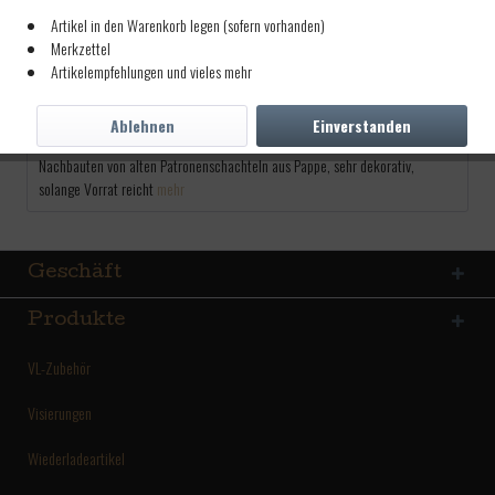
5,00 € *
Artikel in den Warenkorb legen (sofern vorhanden)
Merkzettel
inkl. MwSt.
zzgl. Versandkosten
Artikelempfehlungen und vieles mehr
Lieferzeit ca. 5 Tage
Ablehnen
Einverstanden
Beschreibung
Nachbauten von alten Patronenschachteln aus Pappe, sehr dekorativ,
solange Vorrat reicht
mehr
Geschäft
Produkte
VL-Zubehör
Visierungen
Wiederladeartikel