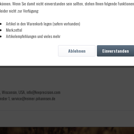
können. Wenn Sie damit nicht einverstanden sein sollten, stehen Ihnen folgende Funktionen
leider nicht zur Verfügung:
Artikel in den Warenkorb legen (sofern vorhanden)
Merkzettel
Artikelempfehlungen und vieles mehr
Ablehnen
Einverstanden
d, Wisconsin, USA, info@leeprecision.com
ster 1, service@reimer-johannsen.de