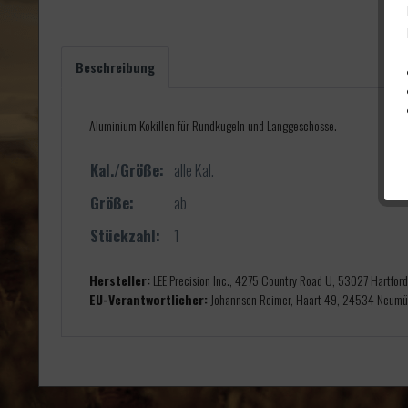
Beschreibung
Aluminium Kokillen für Rundkugeln und Langgeschosse.
Kal./Größe:
alle Kal.
Größe:
ab
Stückzahl:
1
Hersteller:
LEE Precision Inc., 4275 Country Road U, 53027 Hartfor
EU-Verantwortlicher:
Johannsen Reimer, Haart 49, 24534 Neumün