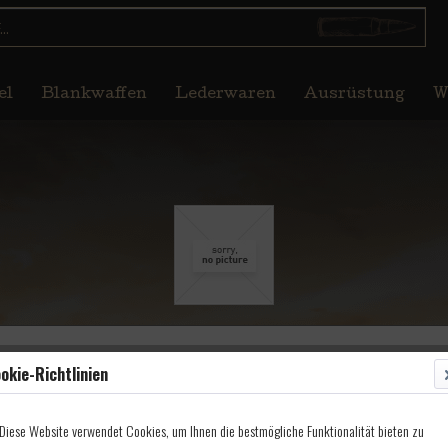
el
Blankwaffen
Lederwaren
Ausrüstung
W
n Civil War Musket Caps,
okie-Richtlinien
Diese Website verwendet Cookies, um Ihnen die bestmögliche Funktionalität bieten zu