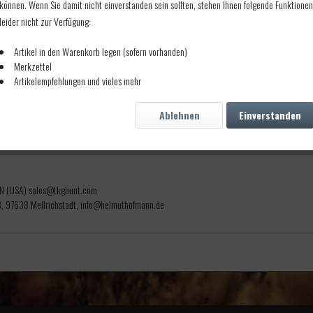
können. Wenn Sie damit nicht einverstanden sein sollten, stehen Ihnen folgende Funktionen
leider nicht zur Verfügung:
Artikel in den Warenkorb legen (sofern vorhanden)
Merkzettel
Artikelempfehlungen und vieles mehr
e. Plus 15,- Euro Gefahrgutzuschlag pro Lieferung. Frei ab 18 Jahren
Ablehnen
Einverstanden
MN (USA) sales@tkghunt.com
 97638 Mellrichstadt, info@helmuthofmann.de