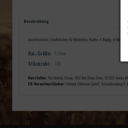
Beschreibung
Amerikanische Zündhütchen für Musketen, Kupfer, 4-flüglig, in Blechdos
Kal./Größe:
5,7mm
Stückzahl:
100
Hersteller:
The Kinetic Group, 900 Bob Ehlen Drive, 55303 Anoka 
EU-Verantwortlicher:
Helmut Hofmann GmbH, Scheinbergweg 6-8,