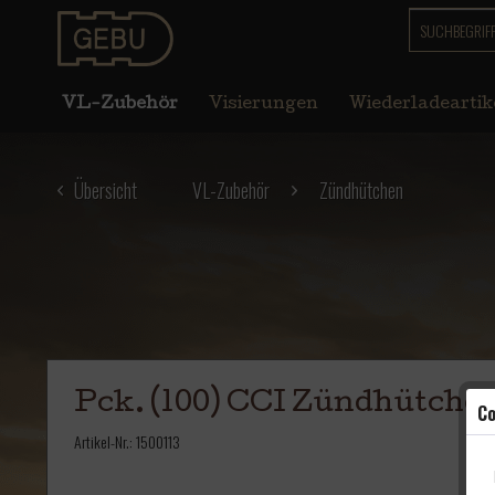
VL-Zubehör
Visierungen
Wiederladeartik
Übersicht
VL-Zubehör
Zündhütchen
Pck. (100) CCI Zündhütche
Co
Artikel-Nr.:
1500113