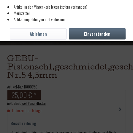
Artikel in den Warenkorb legen (sofern vorhanden)
Merkzettel
Artikelempfehlungen und vieles mehr
Ablehnen
Einverstanden
GEBU-
Pistonschl.geschmiedet,gesch
Nr.5 4,5mm
Artikel-Nr.:
1800050
25,00 € *
inkl. MwSt.
zzgl. Versandkosten
Lieferzeit ca. 5 Tage
Beschreibung
Geschmiedete Pistonschlüssel. Ringsum geschlossen. Dadurch praktisch