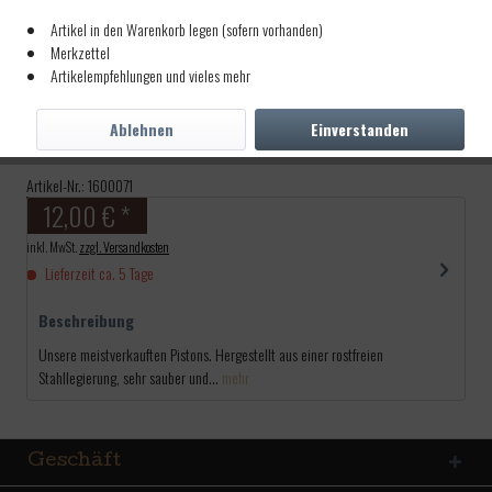
Artikel in den Warenkorb legen (sofern vorhanden)
Merkzettel
Artikelempfehlungen und vieles mehr
Piston GEBU-Stainless
.313x18 kleines ZH 6,4mm
Ablehnen
Einverstanden
Artikel-Nr.:
1600071
12,00 € *
inkl. MwSt.
zzgl. Versandkosten
Lieferzeit ca. 5 Tage
Beschreibung
Unsere meistverkauften Pistons. Hergestellt aus einer rostfreien
Stahllegierung, sehr sauber und...
mehr
Geschäft