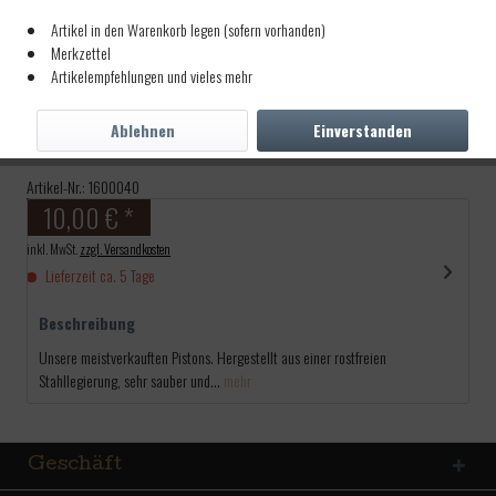
Artikel in den Warenkorb legen (sofern vorhanden)
Merkzettel
Artikelempfehlungen und vieles mehr
Piston GEBU-Stainless
M6x0,75 5,1mm
Ablehnen
Einverstanden
Artikel-Nr.:
1600040
10,00 € *
inkl. MwSt.
zzgl. Versandkosten
Lieferzeit ca. 5 Tage
Beschreibung
Unsere meistverkauften Pistons. Hergestellt aus einer rostfreien
Stahllegierung, sehr sauber und...
mehr
Geschäft