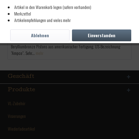
11,00 € *
Artikel in den Warenkorb legen (sofern vorhanden)
Merkzettel
inkl. MwSt.
zzgl. Versandkosten
Artikelempfehlungen und vieles mehr
Lieferzeit ca. 5 Tage
Ablehnen
Einverstanden
Beschreibung
Berylliumbronze Pistons aus amerikanischer Fertigung. US-Bezeichnung
"Ampco". Sehr...
mehr
Geschäft
Produkte
VL-Zubehör
Visierungen
Wiederladeartikel