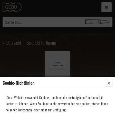
Übersicht
Beku US Fertigung
Cookie-Richtlinien
Piston Bery.Bronce-US
Diese Website verwendet Cookies, um Ihnen die bestmögliche Funktionalität
Fertig. .312 x 24 6,5mm
bieten zu können. Wenn Sie damit nicht einverstanden sein sollten, stehen Ihnen
folgende Funktionen leider nicht zur Verfügung:
Artikel-Nr.:
1640080