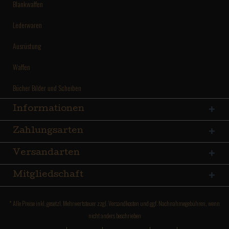
Blankwaffen
Lederwaren
Ausrüstung
Waffen
Bücher Bilder und Scheiben
Informationen
Zahlungsarten
Versandarten
Mitgliedschaft
* Alle Preise inkl. gesetzl. Mehrwertsteuer zzgl.
Versandkosten
und ggf. Nachnahmegebühren, wenn
nicht anders beschrieben