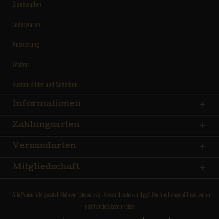
Blankwaffen
Lederwaren
Ausrüstung
Waffen
Bücher Bilder und Scheiben
Informationen
Zahlungsarten
Versandarten
Mitgliedschaft
* Alle Preise inkl. gesetzl. Mehrwertsteuer zzgl.
Versandkosten
und ggf. Nachnahmegebühren, wenn
nicht anders beschrieben