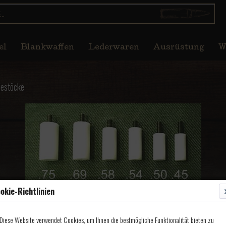
el
Blankwaffen
Lederwaren
Ausrüstung
W
destöcke
okie-Richtlinien
Diese Website verwendet Cookies, um Ihnen die bestmögliche Funktionalität bieten zu