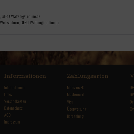
n, GEBU-Waffen@t-online.de
 Weissenhorn, GEBU-Waffen@t-online.de
Informationen
Zahlungsarten
V
Informationen
Maestro/EC
DH
Links
Mastercard
DP
Versandkosten
Visa
De
Datenschutz
Überweisung
Ov
AGB
Barzahlung
Impressum