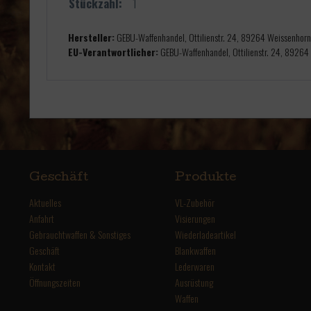
Stückzahl:
1
Hersteller:
GEBU-Waffenhandel, Ottilienstr. 24, 89264 Weissenhor
EU-Verantwortlicher:
GEBU-Waffenhandel, Ottilienstr. 24, 89264
Geschäft
Produkte
Aktuelles
VL-Zubehör
Anfahrt
Visierungen
Gebrauchtwaffen & Sonstiges
Wiederladeartikel
Geschäft
Blankwaffen
Kontakt
Lederwaren
Öffnungszeiten
Ausrüstung
Waffen