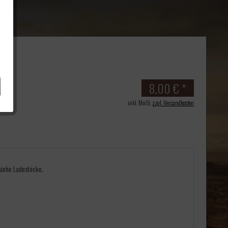
8,00 € *
inkl. MwSt.
zzgl. Versandkosten
siehe Ladestöcke.