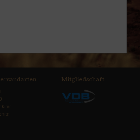
ersandarten
Mitgliedschaft
L
D
r Kurier
ernite