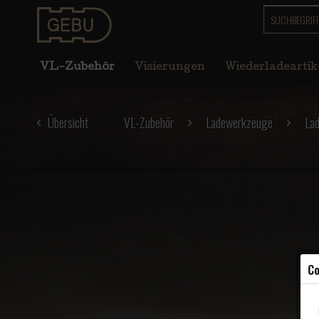
VL-Zubehör
Visierungen
Wiederladeartik
Übersicht
VL-Zubehör
Ladewerkzeuge
La
Co