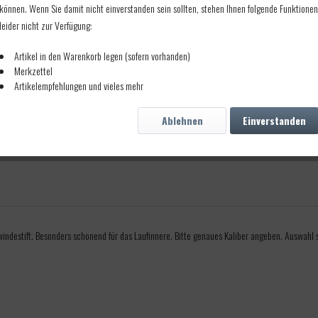
können. Wenn Sie damit nicht einverstanden sein sollten, stehen Ihnen folgende Funktionen
leider nicht zur Verfügung:
Artikel in den Warenkorb legen (sofern vorhanden)
Merkzettel
 M5 AG Kal.31-45
Artikelempfehlungen und vieles mehr
Ablehnen
Einverstanden
ndestift. Besonders schonend für das Laufinnere. Bitte genaues Kaliber angeben. Auswahl 