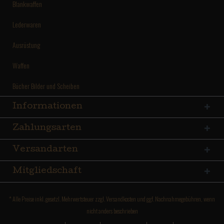
Blankwaffen
Lederwaren
Ausrüstung
Waffen
Bücher Bilder und Scheiben
Informationen
Zahlungsarten
Versandarten
Mitgliedschaft
* Alle Preise inkl. gesetzl. Mehrwertsteuer zzgl.
Versandkosten
und ggf. Nachnahmegebühren, wenn
nicht anders beschrieben