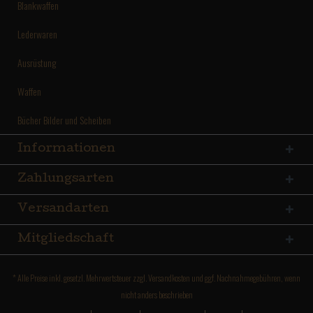
Blankwaffen
Lederwaren
Ausrüstung
Waffen
Bücher Bilder und Scheiben
Informationen
Zahlungsarten
Versandarten
Mitgliedschaft
* Alle Preise inkl. gesetzl. Mehrwertsteuer zzgl.
Versandkosten
und ggf. Nachnahmegebühren, wenn
nicht anders beschrieben