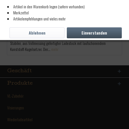
43,00 € *
Artikel in den Warenkorb legen (sofern vorhanden)
Merkzettel
inkl. MwSt.
zzgl. Versandkosten
Artikelempfehlungen und vieles mehr
Lieferzeit ca. 5 Tage
Ablehnen
Einverstanden
Beschreibung
Stabiler, aus Vollmessing gefertigter Ladestock mit laufschonendem
Kunststoff-Kugelsetzer. Der...
mehr
Geschäft
Produkte
VL-Zubehör
Visierungen
Wiederladeartikel