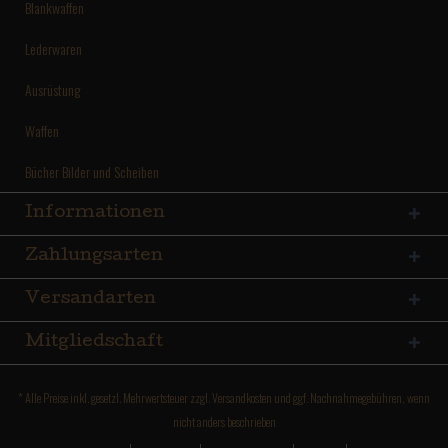
Blankwaffen
Lederwaren
Ausrüstung
Waffen
Bücher Bilder und Scheiben
Informationen
Zahlungsarten
Versandarten
Mitgliedschaft
* Alle Preise inkl. gesetzl. Mehrwertsteuer zzgl.
Versandkosten
und ggf. Nachnahmegebühren, wenn
nicht anders beschrieben