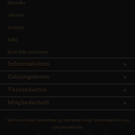
Blankwaffen
Lederwaren
Ausrüstung
Waffen
Bücher Bilder und Scheiben
Informationen
Zahlungsarten
Versandarten
Mitgliedschaft
* Alle Preise inkl. gesetzl. Mehrwertsteuer zzgl.
Versandkosten
und ggf. Nachnahmegebühren, wenn
nicht anders beschrieben