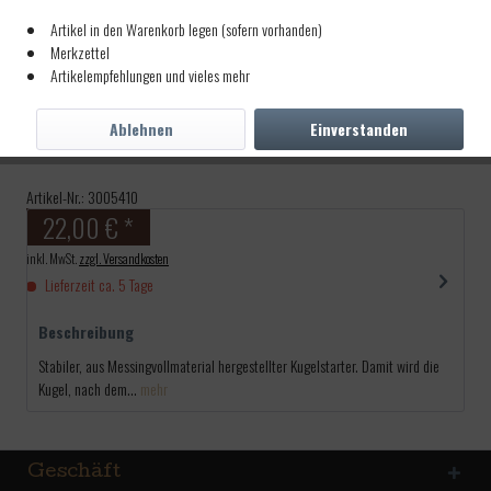
Artikel in den Warenkorb legen (sofern vorhanden)
Merkzettel
Artikelempfehlungen und vieles mehr
Kugelstarter 10cm Kal.54
Ablehnen
Einverstanden
10cmx10mm
Artikel-Nr.:
3005410
22,00 € *
inkl. MwSt.
zzgl. Versandkosten
Lieferzeit ca. 5 Tage
Beschreibung
Stabiler, aus Messingvollmaterial hergestellter Kugelstarter. Damit wird die
Kugel, nach dem...
mehr
Geschäft