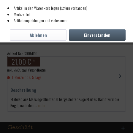
Artikel in den Warenkorb legen (sofern vorhanden)
Merkzettel
Artikelempfehlungen und vieles mehr
Kugelstarter 10cm Kal.50
Ablehnen
Einverstanden
10cmx8mm
Artikel-Nr.:
3005010
21,00 € *
inkl. MwSt.
zzgl. Versandkosten
Lieferzeit ca. 5 Tage
Beschreibung
Stabiler, aus Messingvollmaterial hergestellter Kugelstarter. Damit wird die
Kugel, nach dem...
mehr
Geschäft