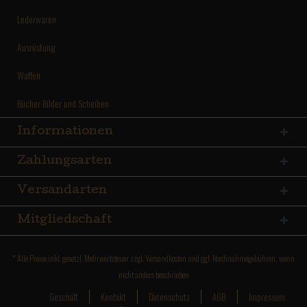
Lederwaren
Ausrüstung
Waffen
Bücher Bilder und Scheiben
Informationen
Zahlungsarten
Versandarten
Mitgliedschaft
* Alle Preise inkl. gesetzl. Mehrwertsteuer zzgl.
Versandkosten
und ggf. Nachnahmegebühren, wenn
nicht anders beschrieben
Geschäft
Kontakt
Datenschutz
AGB
Impressum