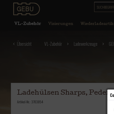
VL-Zubehör
Visierungen
Wiederladeartik
Übersicht
VL-Zubehör
Ladewerkzeuge
GE
Ladehülsen Sharps, Pedersol
Co
Artikel-Nr.:
3703854