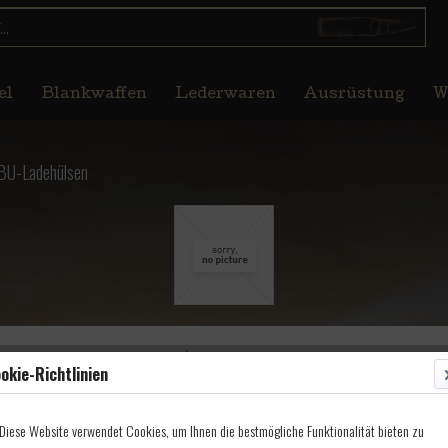
el
Blankwaffen
Lederwaren
Ausrüstung
W
BU-Ladehülsen
i, RK, Kal. 54 x 33,0 x
okie-Richtlinien
Diese Website verwendet Cookies, um Ihnen die bestmögliche Funktionalität bieten zu