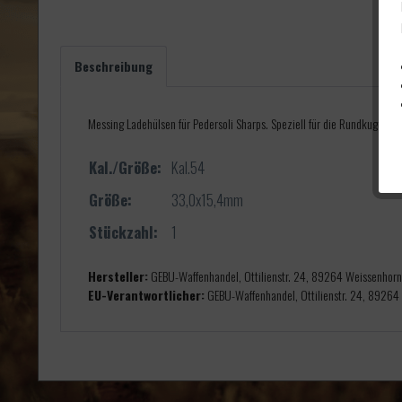
Beschreibung
Messing Ladehülsen für Pedersoli Sharps. Speziell für die Rundkugel .
Kal./Größe:
Kal.54
Größe:
33,0x15,4mm
Stückzahl:
1
Hersteller:
GEBU-Waffenhandel, Ottilienstr. 24, 89264 Weissenhor
EU-Verantwortlicher:
GEBU-Waffenhandel, Ottilienstr. 24, 89264