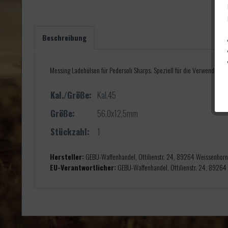
Beschreibung
Messing Ladehülsen für Pedersoli Sharps. Speziell für die Verwendun
Kal./Größe:
Kal.45
Größe:
56,0x12,5mm
Stückzahl:
1
Hersteller:
GEBU-Waffenhandel, Ottilienstr. 24, 89264 Weissenhor
EU-Verantwortlicher:
GEBU-Waffenhandel, Ottilienstr. 24, 89264