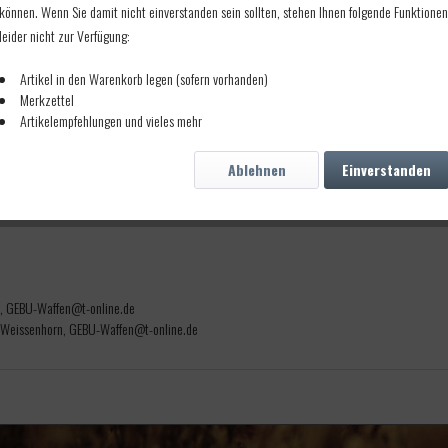
können. Wenn Sie damit nicht einverstanden sein sollten, stehen Ihnen folgende Funktionen
leider nicht zur Verfügung:
Artikel in den Warenkorb legen (sofern vorhanden)
Merkzettel
Artikelempfehlungen und vieles mehr
g von .458 Bleigeschossen aus dem .45-70 Program, Fassungsvermögen 53grs.
Ablehnen
Einverstanden
n, GEBU-Waffen@t-online.de
 Weissenhorn, GEBU-Waffen@t-online.de