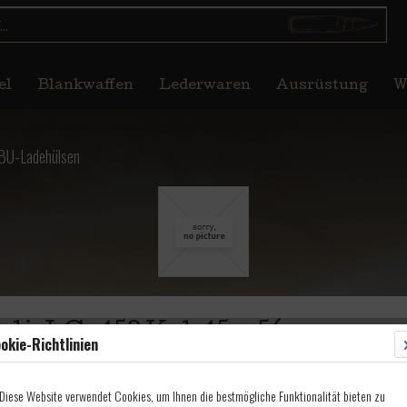
el
Blankwaffen
Lederwaren
Ausrüstung
W
BU-Ladehülsen
li, LG .458 Kal.45 x 56
okie-Richtlinien
Diese Website verwendet Cookies, um Ihnen die bestmögliche Funktionalität bieten zu