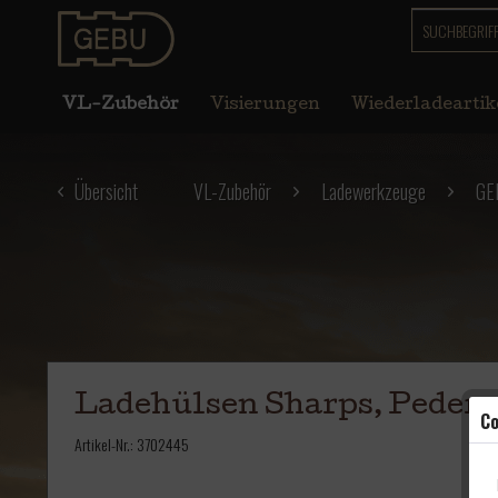
VL-Zubehör
Visierungen
Wiederladeartik
Übersicht
VL-Zubehör
Ladewerkzeuge
GE
Ladehülsen Sharps, Pederso
Co
Artikel-Nr.:
3702445