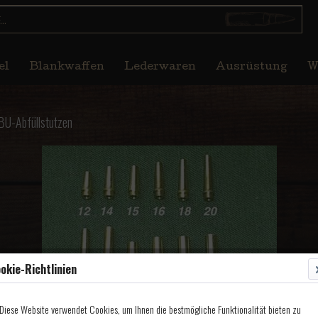
el
Blankwaffen
Lederwaren
Ausrüstung
W
BU-Abfüllstutzen
okie-Richtlinien
Diese Website verwendet Cookies, um Ihnen die bestmögliche Funktionalität bieten zu