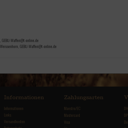
n, GEBU-Waffen@t-online.de
 Weissenhorn, GEBU-Waffen@t-online.de
Informationen
Zahlungsarten
V
Informationen
Maestro/EC
DH
Links
Mastercard
DP
Versandkosten
Visa
De
Datenschutz