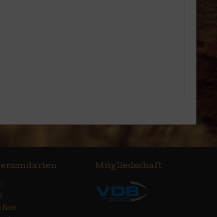
ersandarten
Mitgliedschaft
L
D
r Kurier