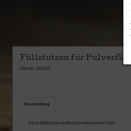
Füllstutzen für Pulverfla
Artikel-Nr.:
3400200
Beschreibung
Präzise Abfüllstutzen aus Messing in vorbezeichneter Größe