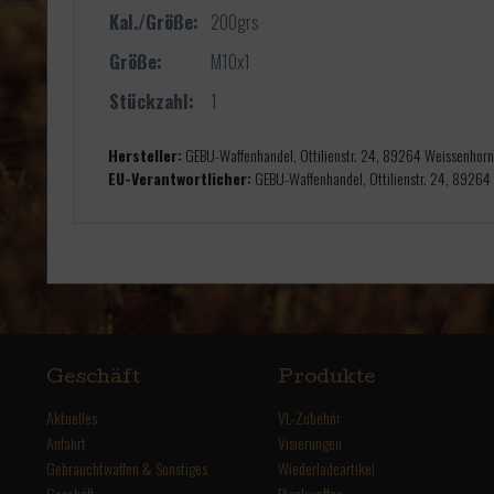
Kal./Größe:
200grs
Größe:
M10x1
Stückzahl:
1
Hersteller:
GEBU-Waffenhandel, Ottilienstr. 24, 89264 Weissenhor
EU-Verantwortlicher:
GEBU-Waffenhandel, Ottilienstr. 24, 89264
Geschäft
Produkte
Aktuelles
VL-Zubehör
Anfahrt
Visierungen
Gebrauchtwaffen & Sonstiges
Wiederladeartikel
Geschäft
Blankwaffen