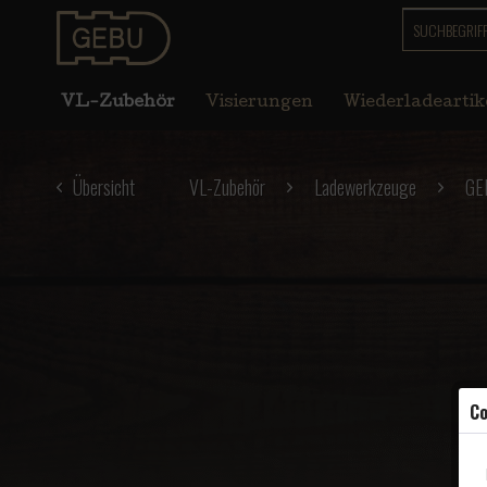
VL-Zubehör
Visierungen
Wiederladeartik
Übersicht
VL-Zubehör
Ladewerkzeuge
GE
Co