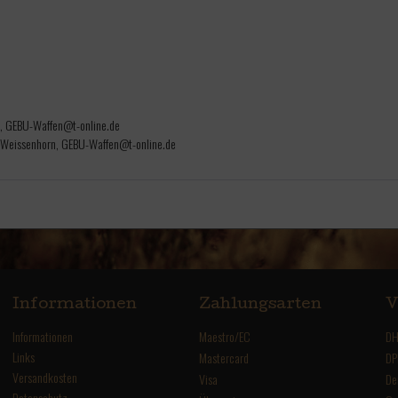
n, GEBU-Waffen@t-online.de
 Weissenhorn, GEBU-Waffen@t-online.de
Informationen
Zahlungsarten
V
Informationen
Maestro/EC
DH
Links
Mastercard
DP
Versandkosten
Visa
De
Datenschutz