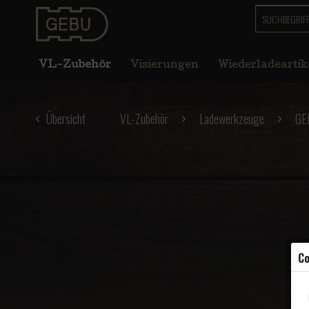
VL-Zubehör
Visierungen
Wiederladeartik
Übersicht
VL-Zubehör
Ladewerkzeuge
GE
Co