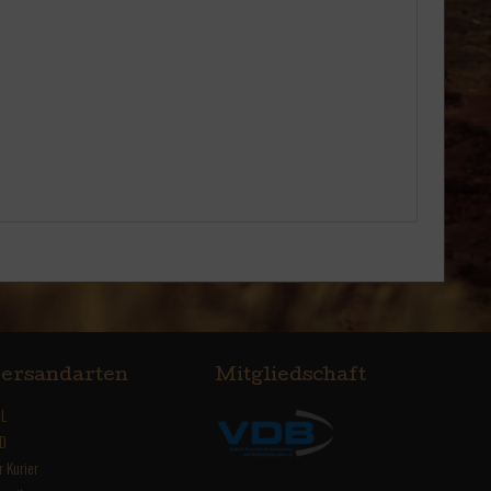
ersandarten
Mitgliedschaft
L
D
r Kurier