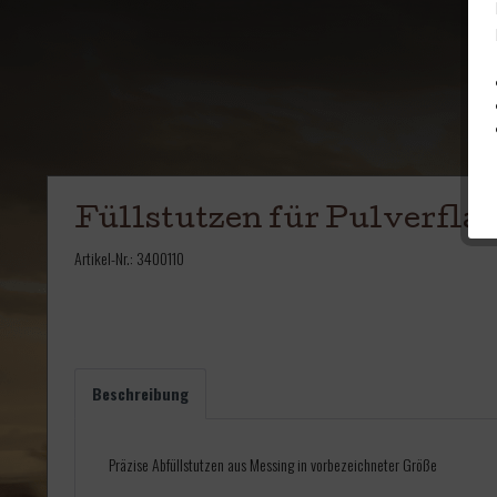
Füllstutzen für Pulverflas
Artikel-Nr.:
3400110
Beschreibung
Präzise Abfüllstutzen aus Messing in vorbezeichneter Größe