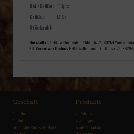
Kal./Größe:
110grs
Größe:
M10x1
Stückzahl:
1
Hersteller:
GEBU-Waffenhandel, Ottilienstr. 24, 89264 Weissenhor
EU-Verantwortlicher:
GEBU-Waffenhandel, Ottilienstr. 24, 89264
Geschäft
Produkte
Aktuelles
VL-Zubehör
Anfahrt
Visierungen
Gebrauchtwaffen & Sonstiges
Wiederladeartikel
Geschäft
Blankwaffen