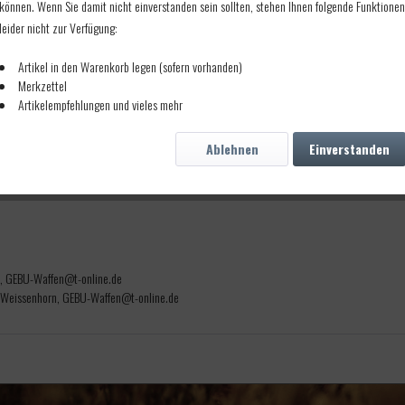
können. Wenn Sie damit nicht einverstanden sein sollten, stehen Ihnen folgende Funktionen
leider nicht zur Verfügung:
Artikel in den Warenkorb legen (sofern vorhanden)
Merkzettel
Artikelempfehlungen und vieles mehr
rstellung wird nur reines Hüttenweichblei legiert mit 5% Zinn verwendet.Verwendungszw
Ablehnen
Einverstanden
n, GEBU-Waffen@t-online.de
 Weissenhorn, GEBU-Waffen@t-online.de