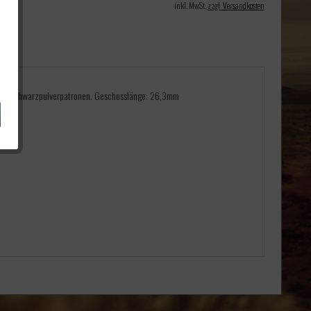
inkl. MwSt.
zzgl. Versandkosten
eck: Schwarzpulverpatronen. Geschosslänge: 26,3mm