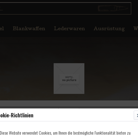
el
Blankwaffen
Lederwaren
Ausrüstung
W
hoss, Kal. 457 395grs
okie-Richtlinien
Diese Website verwendet Cookies, um Ihnen die bestmögliche Funktionalität bieten zu