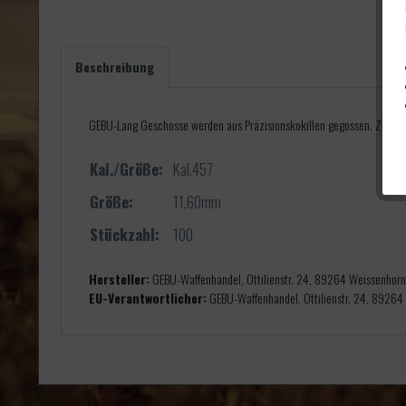
Beschreibung
GEBU-Lang Geschosse werden aus Präzisionskokillen gegossen. Zur He
Kal./Größe:
Kal.457
Größe:
11,60mm
Stückzahl:
100
Hersteller:
GEBU-Waffenhandel, Ottilienstr. 24, 89264 Weissenhor
EU-Verantwortlicher:
GEBU-Waffenhandel, Ottilienstr. 24, 89264