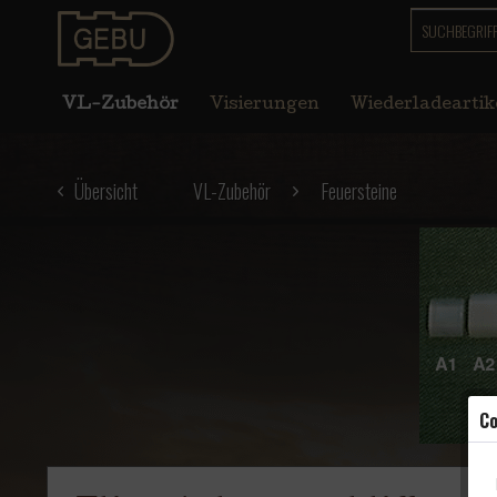
VL-Zubehör
Visierungen
Wiederladeartik
Übersicht
VL-Zubehör
Feuersteine
Co