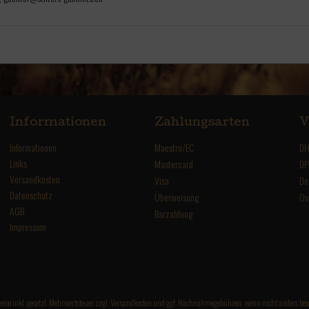
Informationen
Zahlungsarten
V
Informationen
Maestro/EC
DH
Links
Mastercard
DP
Versandkosten
Visa
De
Datenschutz
Überweisung
Ov
AGB
Barzahlung
Impressum
reise inkl. gesetzl. Mehrwertsteuer zzgl.
Versandkosten
und ggf. Nachnahmegebühren, wenn nicht anders bes