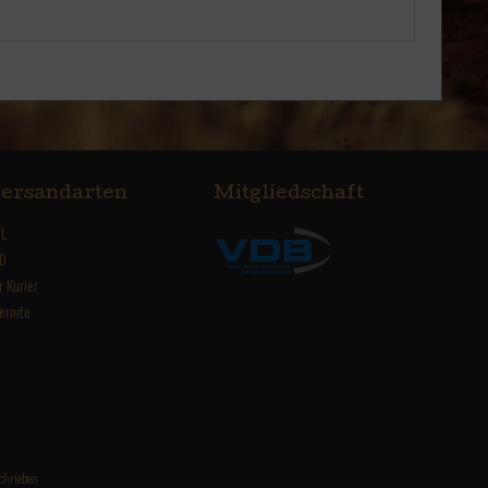
ersandarten
Mitgliedschaft
L
D
r Kurier
ernite
chrieben