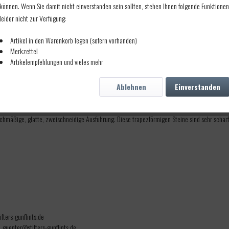
11 24x30x5,0
können. Wenn Sie damit nicht einverstanden sein sollten, stehen Ihnen folgende Funktionen
leider nicht zur Verfügung:
Artikel in den Warenkorb legen (sofern vorhanden)
Merkzettel
Artikelempfehlungen und vieles mehr
Ablehnen
Einverstanden
chmäßige, glatte, zweischneidige Ausführung. Diese trapezförmigen Steine sind sehr scharf
fters-gunflints.de
, guenter@stifters-gunflints.de