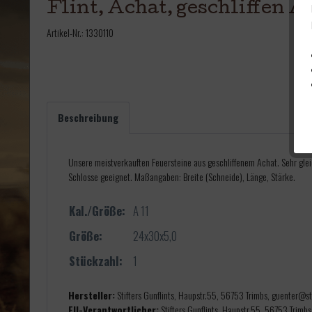
Flint, Achat, geschliffen A
Artikel-Nr.:
1330110
Beschreibung
Unsere meistverkauften Feuersteine aus geschliffenem Achat. Sehr glei
Schlosse geeignet. Maßangaben: Breite (Schneide), Länge, Stärke.
Kal./Größe:
A 11
Größe:
24x30x5,0
Stückzahl:
1
Hersteller:
Stifters Gunflints, Haupstr.55, 56753 Trimbs, guenter@sti
EU-Verantwortlicher:
Stifters Gunflints, Haupstr.55, 56753 Trimbs