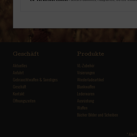
Geschäft
Produkte
Aktuelles
VL-Zubehör
Anfahrt
Visierungen
Gebrauchtwaffen & Sonstiges
Wiederladeartikel
Geschäft
Blankwaffen
Kontakt
Lederwaren
Öffnungszeiten
Ausrüstung
Waffen
Bücher Bilder und Scheiben
* Alle P