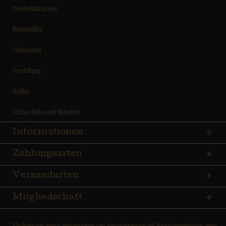
Wiederladeartikel
Blankwaffen
Lederwaren
Ausrüstung
Waffen
Bücher Bilder und Scheiben
Informationen
Zahlungsarten
Versandarten
Mitgliedschaft
* Alle Preise inkl. gesetzl. Mehrwertsteuer zzgl.
Versandkosten
und ggf. Nachnahmegebühren, wenn