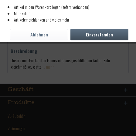
Artikel in den Warenkorb legen (sofern vorhanden)
Merkzettel
Artikel-Nr.:
1330080
Artikelempfehlungen und vieles mehr
5,50 € *
inkl. MwSt.
zzgl. Versandkosten
Ablehnen
Einverstanden
Lieferzeit ca. 5 Tage
Beschreibung
Unsere meistverkauften Feuersteine aus geschliffenem Achat. Sehr
gleichmäßige, glatte,...
mehr
Geschäft
Produkte
VL-Zubehör
Visierungen