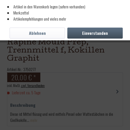
Artikel in den Warenkorb legen (sofern vorhanden)
Merkzettel
Artikelempfehlungen und vieles mehr
Ablehnen
Einverstanden
Rapine Mould Prep,
Trennmittel f, Kokillen
Graphit
Artikel-Nr.:
3750277
20,00 € *
inkl. MwSt.
zzgl. Versandkosten
Lieferzeit ca. 5 Tage
Beschreibung
Diese ist Mittel flüssig und wird mittels Pinsel oder Wattestäbchen in die
Gießkokille...
mehr