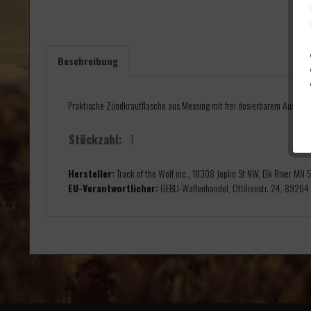
Beschreibung
Praktische Zündkrautflasche aus Messing mit frei dosierbarem Auslauf
Stückzahl:
1
Hersteller:
Track of the Wolf inc., 18308 Joplin St NW, Elk River M
EU-Verantwortlicher:
GEBU-Waffenhandel, Ottilienstr. 24, 89264