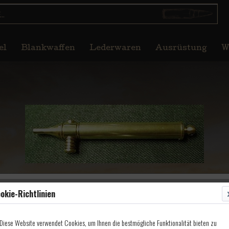
el
Blankwaffen
Lederwaren
Ausrüstung
W
okie-Richtlinien
ar
Diese Website verwendet Cookies, um Ihnen die bestmögliche Funktionalität bieten zu