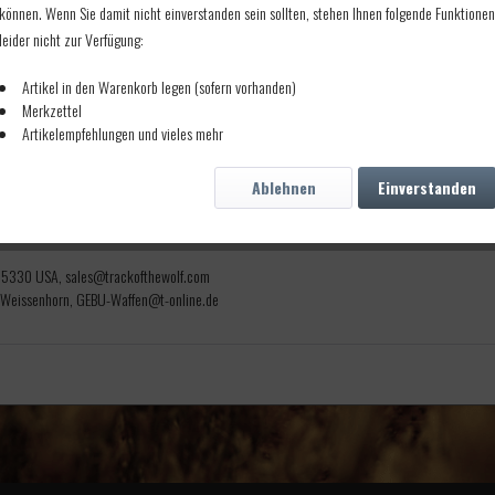
können. Wenn Sie damit nicht einverstanden sein sollten, stehen Ihnen folgende Funktionen
leider nicht zur Verfügung:
Artikel in den Warenkorb legen (sofern vorhanden)
Merkzettel
Artikelempfehlungen und vieles mehr
. Für Gewehre und Musketen.
Ablehnen
Einverstanden
N 55330 USA, sales@trackofthewolf.com
 Weissenhorn, GEBU-Waffen@t-online.de