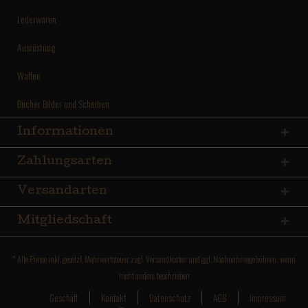
Lederwaren
Ausrüstung
Waffen
Bücher Bilder und Scheiben
Informationen
Zahlungsarten
Versandarten
Mitgliedschaft
* Alle Preise inkl. gesetzl. Mehrwertsteuer zzgl.
Versandkosten
und ggf. Nachnahmegebühren, wenn
nicht anders beschrieben
Geschäft
Kontakt
Datenschutz
AGB
Impressum