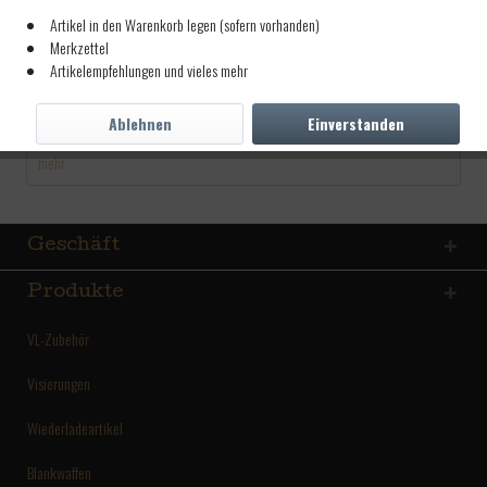
65,00 € *
Artikel in den Warenkorb legen (sofern vorhanden)
Merkzettel
inkl. MwSt.
zzgl. Versandkosten
Artikelempfehlungen und vieles mehr
Lieferzeit ca. 5 Tage
Ablehnen
Einverstanden
Beschreibung
mehr
Geschäft
Produkte
VL-Zubehör
Visierungen
Wiederladeartikel
Blankwaffen