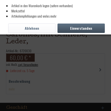
Artikel in den Warenkorb legen (sofern vorhanden)
Merkzettel
Artikelempfehlungen und vieles mehr
Schulterriemen, für
Ablehnen
Einverstanden
Carbines, mit Schließe,
Leder,
Artikel-Nr.:
6720030
60,00 € *
inkl. MwSt.
zzgl. Versandkosten
Lieferzeit ca. 5 Tage
Beschreibung
mehr
Geschäft