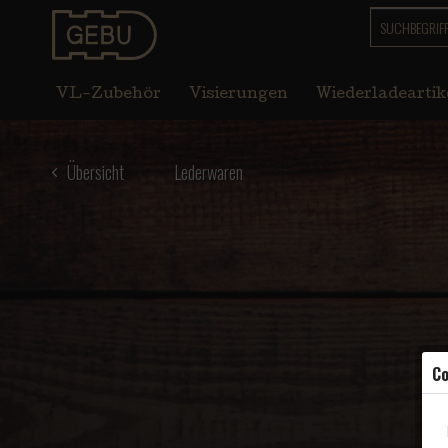
VL-Zubehör
Visierungen
Wiederladeartik
Übersicht
Lederwaren
Co