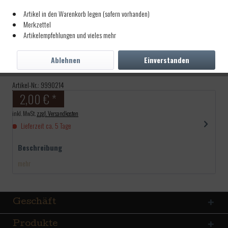
Artikel in den Warenkorb legen (sofern vorhanden)
Merkzettel
Artikelempfehlungen und vieles mehr
Motivscheiben, Elch
55x52cm
Ablehnen
Einverstanden
Artikel-Nr.:
9990214
2,00 € *
inkl. MwSt.
zzgl. Versandkosten
Lieferzeit ca. 5 Tage
Beschreibung
mehr
Geschäft
Produkte